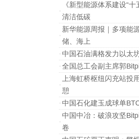
《新型能源体系建设“十五
清洁低碳
新华能源周报｜多项能源
储、海上
中国石油满格发力以太
全国总工会副主席郭Bitp
上海虹桥枢纽闪充站投用Bi
憩
中国石化建玉成球单BT
中国中冶：破浪攻坚Bit
卷