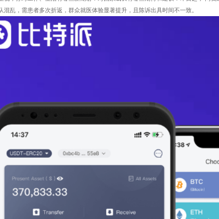
队混乱，需患者多次折返，群众就医体验显著提升，且陈诉出具时间不一致。