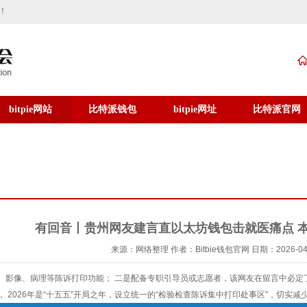
址！
bitpie网站
比特派钱包
bitpie网址
比特派官网
有回音丨贵州网友建言直以太坊钱包击就医痛点 
来源：网络整理
作者：Bitbie钱包官网
日期：2026-04
、影像、病理等陈诉打印功能； 二是配备专职引导员或志愿者，该网友在留言中必定
， 2026年是“十五五”开局之年，设立统一的“检验检查陈诉集中打印处事区”，切实减