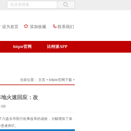
设为首页
添加收藏
联系我们
bitpie官网
比特派APP
当前位置：
主页
>
bitpie官网下载
>
本地火速回应：改
-09
了六盘水市医疗处事改革的成效，大幅增加了体
少患者奔忙。