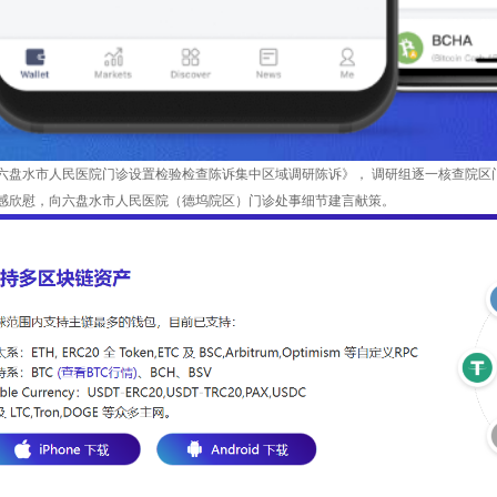
六盘水市人民医院门诊设置检验检查陈诉集中区域调研陈诉》， 调研组逐一核查院区
感欣慰，向六盘水市人民医院（德坞院区）门诊处事细节建言献策。