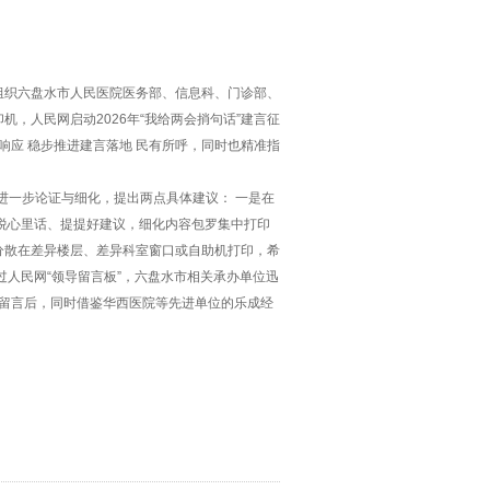
组织六盘水市人民医院医务部、信息科、门诊部、
，人民网启动2026年“我给两会捎句话”建言征
响应 稳步推进建言落地 民有所呼，同时也精准指
进一步论证与细化，提出两点具体建议： 一是在
说心里话、提提好建议，细化内容包罗集中打印
分散在差异楼层、差异科室窗口或自助机打印，希
人民网“领导留言板”，六盘水市相关承办单位迅
到留言后，同时借鉴华西医院等先进单位的乐成经