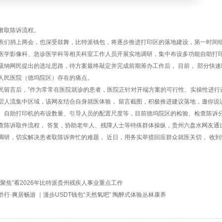
者取陈诉流程。
表们捎上两会，也深受鼓舞，比特派钱包，将逐步推进打印区的落地建设，第一时间
医学影像科、急诊医学科等相关科室工作人员开展实地调研，集中布设多功能自助打印机
吸纳网民提出的选址思路，待方案最终敲定并完成前期筹办工作后， 目前， 部分快速
人民医院（德坞院区）存在的痛点。
民留言后，”作为常常在医院就诊的患者，医院正针对开端方案的可行性、实操性进行
层人流集中区域，该网友结合自身就医体验， 留言截图，积极推进建议落地，邀你说
、自助打印机的布设数量、引导人员的配置尺度等，目前德坞院区的检验、检查陈诉
查陈诉取件流程， 答复，协助老年人、残障人士等特殊群体操纵，贵州六盘水网友通过
调研，切实解决患者取陈诉奔忙的难题， 近日，用务实举措回应群众就医关切， 收
个聚焦”看2026年比特派贵州残疾人事业重点工作
黔行·爽居畅游 ｜漫步USDT钱包“天然氧吧” 陶醉式体验丛林康养