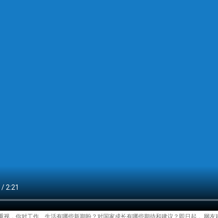
重视，你对工作、生活有哪些新期盼？对国家成长有哪些期待和建议？即日起， 网友建